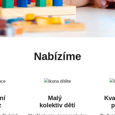
Nabízíme
ní
Malý
Kva
z
kolektiv dětí
p