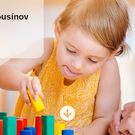
ousínov