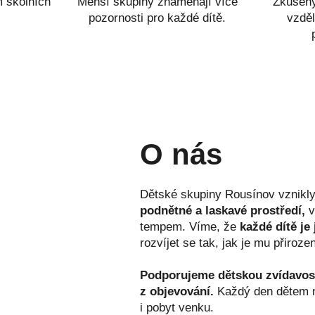
 školních
Menší skupiny znamenají více
Zkušen
pozornosti pro každé dítě.
vzděl
O nás
Dětské skupiny Rousínov vznikly 
podnětné a laskavé prostředí,
v
tempem. Víme, že
každé dítě je
rozvíjet se tak, jak je mu přiroze
Podporujeme dětskou zvídavost
z objevování.
Každý den dětem na
i pobyt venku.