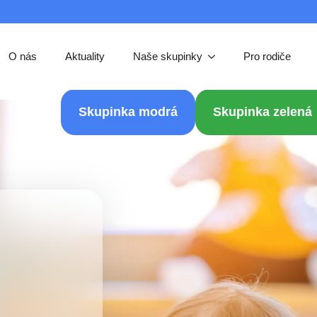
O nás
Aktuality
Naše skupinky
Pro rodiče
Skupinka modrá
Skupinka zelená