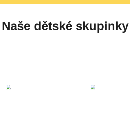
Naše dětské skupinky
Zelená
Oranžová
kupinka
skupinka
 informací
Více informací