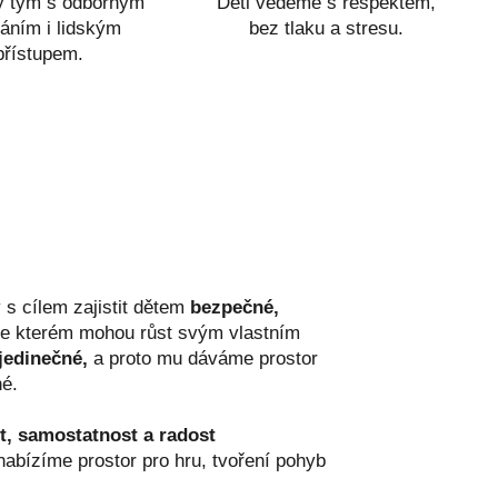
ý tým s odborným
Děti vedeme s respektem,
áním i lidským
bez tlaku a stresu.
přístupem.
s cílem zajistit dětem
bezpečné,
e kterém mohou růst svým vlastním
 jedinečné,
a proto mu dáváme prostor
né.
, samostatnost a radost
bízíme prostor pro hru, tvoření pohyb