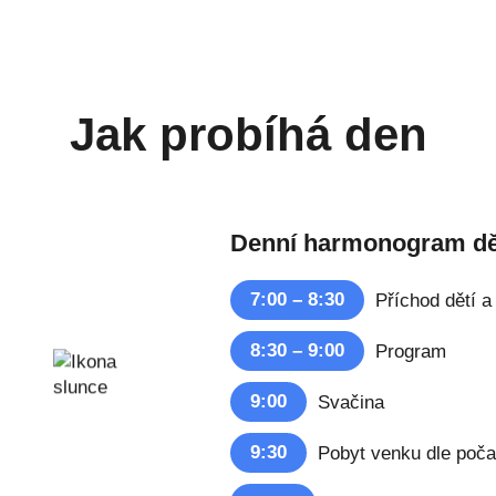
Jak probíhá den
Denní harmonogram dě
7:00 – 8:30
Příchod dětí a
8:30 – 9:00
Program
9:00
Svačina
9:30
Pobyt venku dle poča