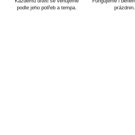
Každému dítěti se věnujeme
Fungujeme i během
podle jeho potřeb a tempa.
prázdnin.