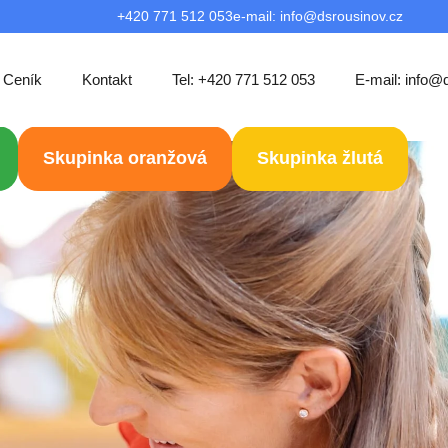
+420 771 512 053
e-mail:
info@dsrousinov.cz
Ceník
Kontakt
Tel: +420 771 512 053
E-mail: info@
Skupinka oranžová
Skupinka žlutá